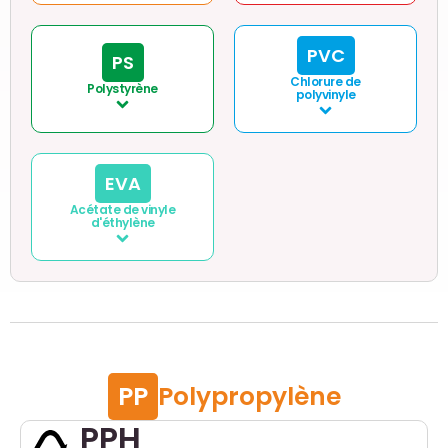
PVC
PS
Chlorure de
Polystyrène
polyvinyle
EVA
Acétate de vinyle
d'éthylène
PP
Polypropylène
PPH