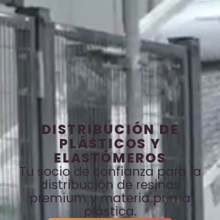
DISTRIBUCIÓN DE
PLÁSTICOS Y
ELASTÓMEROS
Tu socio de confianza para la
distribución de resinas
premium y materia prima
plástica.